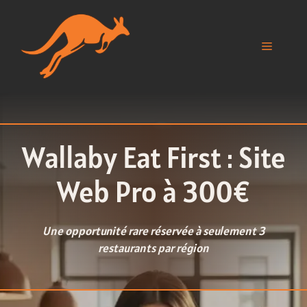
Aller
au
contenu
Menu
Wallaby Eat First : Site
Web Pro à 300€
Une opportunité rare réservée à seulement 3
restaurants par région