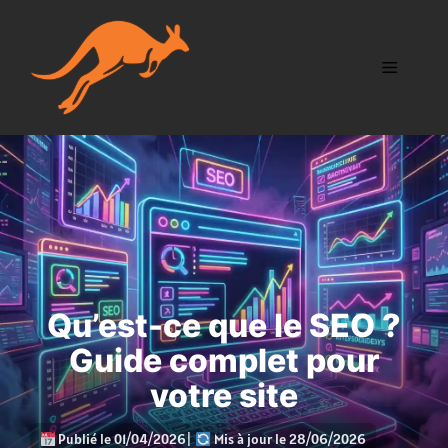
Aller
au
contenu
Menu
Qu’est-ce que le SEO ?
Guide complet pour
votre site
Publié le 01/04/2026
|
Mis à jour le 28/06/2026