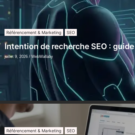
Référencement & Marketing
SEO
Intention de recherche SEO : guide
juillet 9, 2026
/
WebWallaby
Référencement & Marketing
SEO