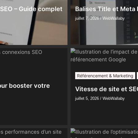
e SEO – Guide complet
Balises Title et Meta
juillet 7, 2026
/
WebWallaby
Référencement & Marketing
our booster votre
Vitesse de site et S
juillet 5, 2026
/
WebWallaby