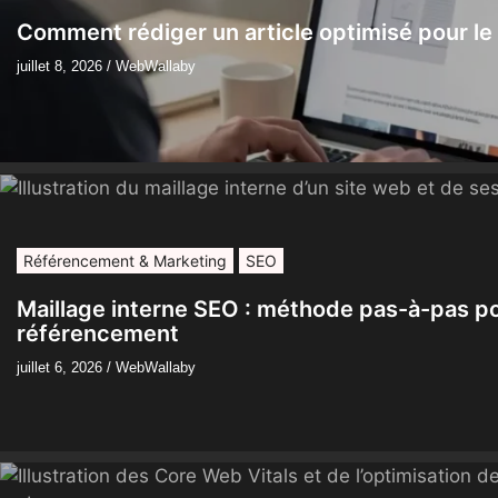
Comment rédiger un article optimisé pour l
juillet 8, 2026
/
WebWallaby
Référencement & Marketing
SEO
Maillage interne SEO : méthode pas-à-pas p
référencement
juillet 6, 2026
/
WebWallaby